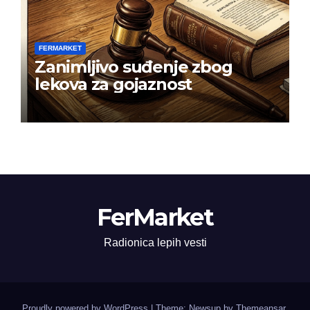
FERMARKET
Zanimljivo suđenje zbog
lekova za gojaznost
FerMarket
Radionica lepih vesti
Proudly powered by WordPress
|
Theme: Newsup by
Themeansar
.