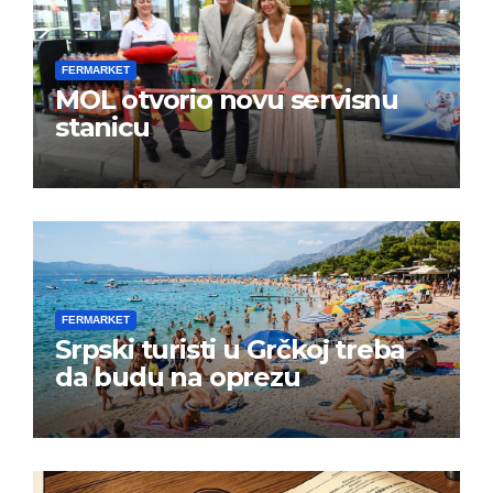
FERMARKET
MOL otvorio novu servisnu
stanicu
FERMARKET
Srpski turisti u Grčkoj treba
da budu na oprezu