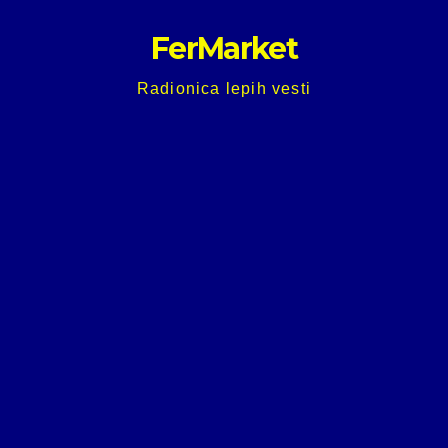
Skip
FerMarket
to
content
Radionica lepih vesti