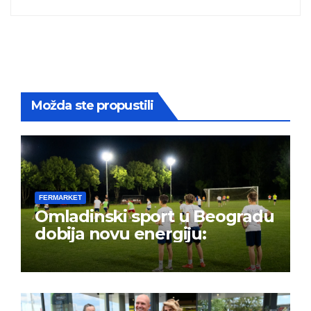
Možda ste propustili
FERMARKET
Omladinski sport u Beogradu
dobija novu energiju: