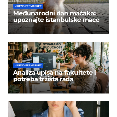
VIKEND FERMARKET
Međunarodni dan mačaka:
upoznajte istanbulske mace
VIKEND FERMARKET
Analiza upisa na fakultete i
potreba tržišta rada