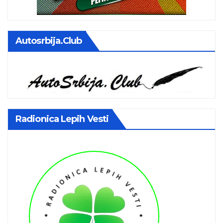
Autosrbija.club
Radionica Lepih Vesti