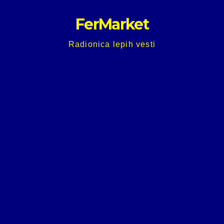
Skip
FerMarket
to
content
Radionica lepih vesti