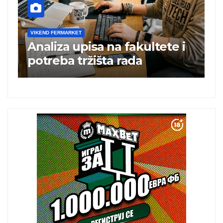
VIKEND FERMARKET
V
Analiza upisa na fakultete i
C
e
potreba tržišta rada
b
a
i