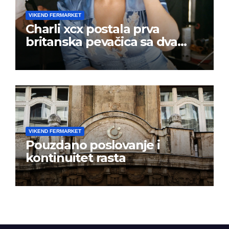
VIKEND FERMARKET
Charli xcx postala prva
britanska pevačica sa dva
albuma na prvom mestu u
istoj kalendarskoj godini
VIKEND FERMARKET
Pouzdano poslovanje i
kontinuitet rasta