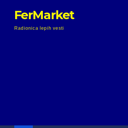
Skip
FerMarket
to
content
Radionica lepih vesti