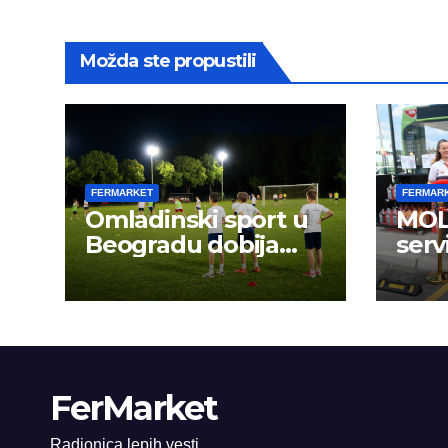
Možda ste propustili
FERMARKET
FERMAR
Omladinski sport u
MOL 
Beogradu dobija
serv
novu energiju:
FerMarket
Radionica lepih vesti