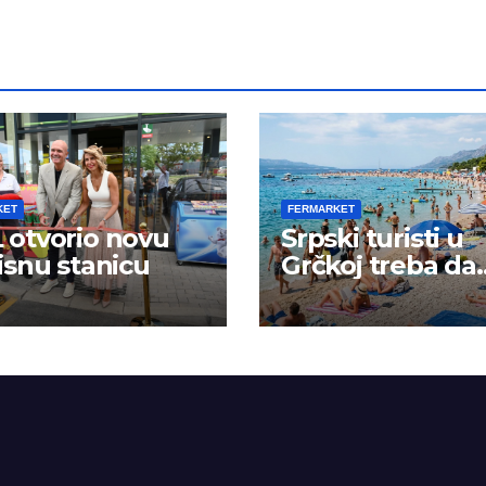
KET
FERMARKET
otvorio novu
Srpski turisti u
isnu stanicu
Grčkoj treba da
budu na oprezu