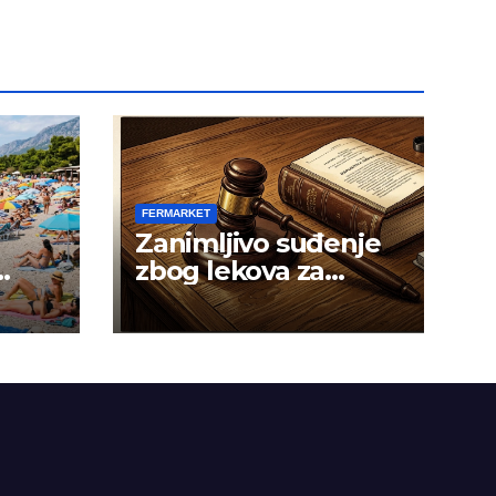
FERMARKET
Zanimljivo suđenje
zbog lekova za
gojaznost