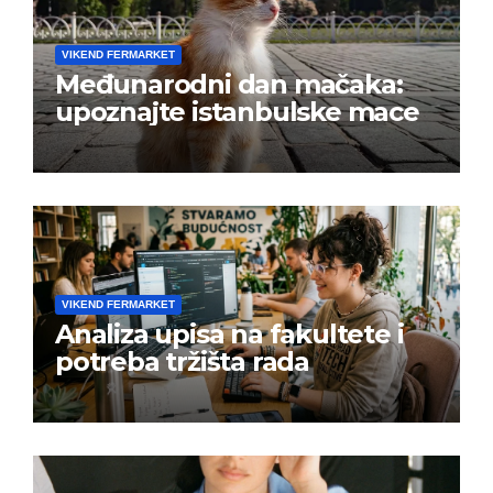
VIKEND FERMARKET
Međunarodni dan mačaka:
upoznajte istanbulske mace
VIKEND FERMARKET
Analiza upisa na fakultete i
potreba tržišta rada