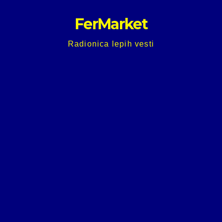
Skip
FerMarket
to
content
Radionica lepih vesti