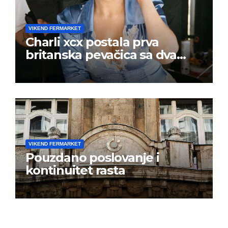
VIKEND FERMARKET
Charli xcx postala prva
britanska pevačica sa dva
albuma na prvom mestu u
istoj kalendarskoj godini
VIKEND FERMARKET
Pouzdano poslovanje i
kontinuitet rasta