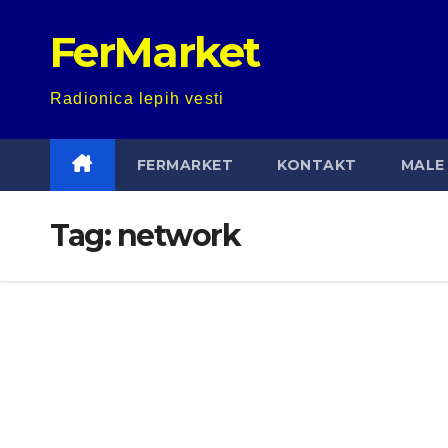
Skip
FerMarket
to
content
Radionica lepih vesti
FERMARKET
KONTAKT
MALE 
Tag:
network