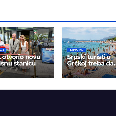
KET
FERMARKET
otvorio novu
Srpski turisti u
isnu stanicu
Grčkoj treba da
budu na oprezu