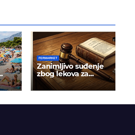
FERMARKET
Zanimljivo suđenje
zbog lekova za
gojaznost