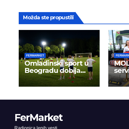
Možda ste propustili
FERMARKET
FERMAR
Omladinski sport u
MOL 
Beogradu dobija
serv
novu energiju:
FerMarket
Radionica lepih vesti