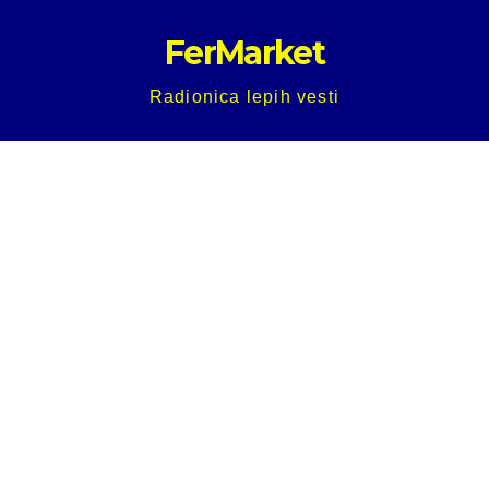
Skip
FerMarket
to
content
Radionica lepih vesti