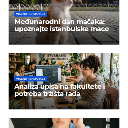
VIKEND FERMARKET
Međunarodni dan mačaka:
upoznajte istanbulske mace
VIKEND FERMARKET
Analiza upisa na fakultete i
potreba tržišta rada