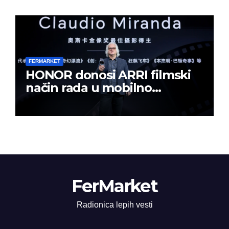
FERMARKET
HONOR donosi ARRI filmski
način rada u mobilno
kreiranje sadržaja
FerMarket
Radionica lepih vesti