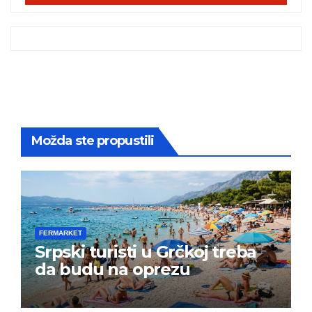
Možda ste propustili
FERMARKET
Srpski turisti u Grčkoj treba
da budu na oprezu