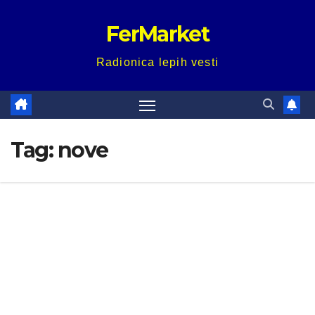
Skip
FerMarket
to
content
Radionica lepih vesti
Tag:
nove