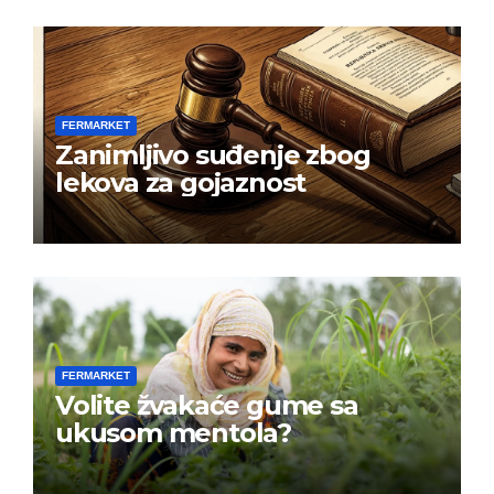
FERMARKET
Zanimljivo suđenje zbog
lekova za gojaznost
FERMARKET
Volite žvakaće gume sa
ukusom mentola?