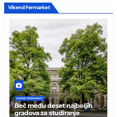
Vikend Fermarket
VIKEND FERMARKET
V
Beč među deset najboljih
T
i
gradova za studiranje
t