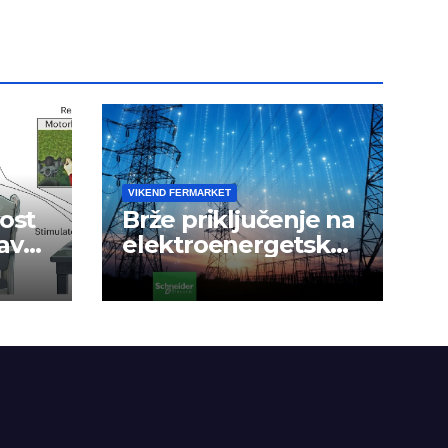
VIKEND FERMARKET
ost
Brže priključenje na
avak
elektroenergetsku
mrežu
a