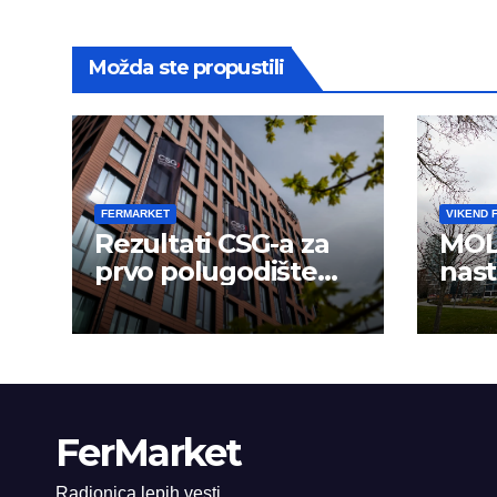
Možda ste propustili
FERMARKET
VIKEND 
Rezultati CSG-a za
MOL
prvo polugodište
nast
2026.
usp
FerMarket
Radionica lepih vesti