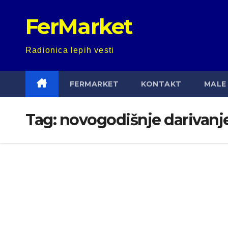
Skip
FerMarket
to
content
Radionica lepih vesti
FERMARKET
KONTAKT
MALE 
Tag:
novogodišnje darivanj