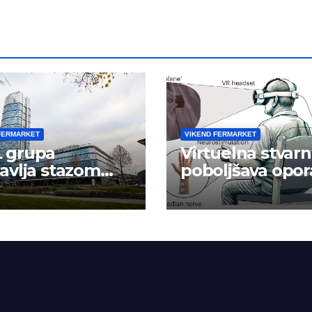
FERMARKET
VIKEND FERMARKET
 grupa
Virtuelna stvarn
avlja stazom
poboljšava opor
eha
ruke nakon
moždanog udar