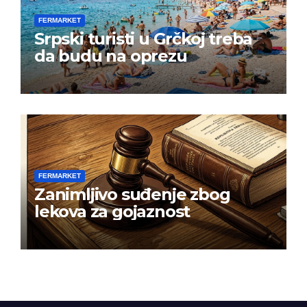
FERMARKET
Srpski turisti u Grčkoj treba
da budu na oprezu
FERMARKET
Zanimljivo suđenje zbog
lekova za gojaznost