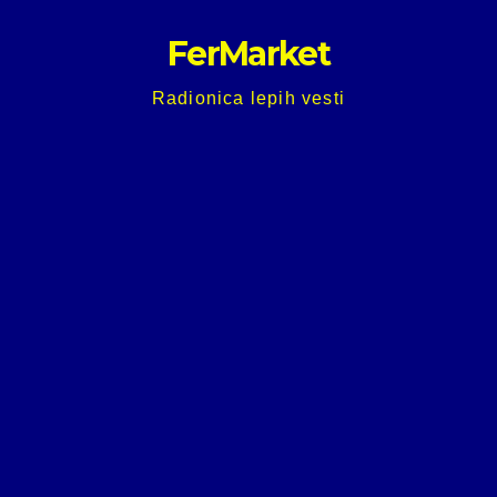
Skip
FerMarket
to
content
Radionica lepih vesti