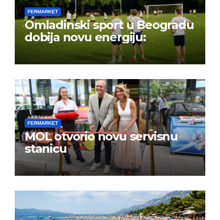
FERMARKET
Omladinski sport u Beogradu
dobija novu energiju:
FERMARKET
MOL otvorio novu servisnu
stanicu