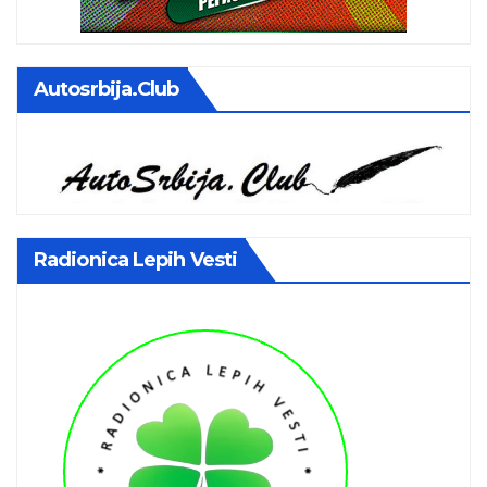
Autosrbija.club
Radionica Lepih Vesti