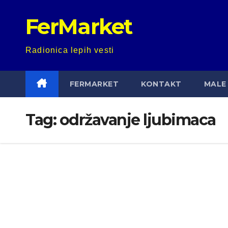
Skip
FerMarket
to
content
Radionica lepih vesti
FERMARKET
KONTAKT
MALE 
Tag:
održavanje ljubimaca