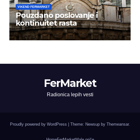
VIKEND FERMARKET
Pouzdano poslovanje i
kontinuitet rasta
FerMarket
Radionica lepih vesti
Proudly powered by WordPress
|
Theme: Newsup by
Themeansar
.
Home
FerMarket
Male priče