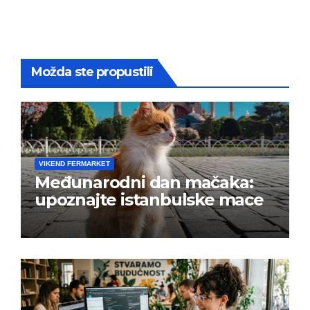
Možda ste propustili
VIKEND FERMARKET
Međunarodni dan mačaka:
upoznajte istanbulske mace