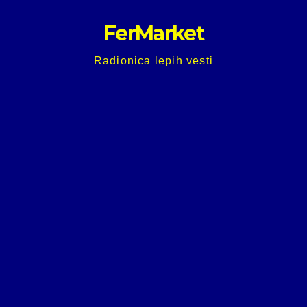
Skip
FerMarket
to
content
Radionica lepih vesti