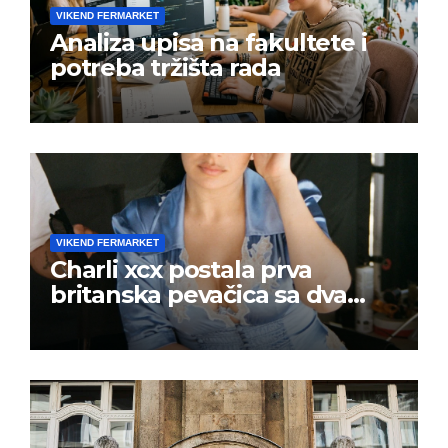
VIKEND FERMARKET
Analiza upisa na fakultete i
potreba tržišta rada
VIKEND FERMARKET
Charli xcx postala prva
britanska pevačica sa dva
albuma na prvom mestu u
istoj kalendarskoj godini