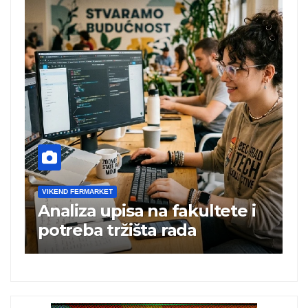
VIKEND FERMARKET
V
Analiza upisa na fakultete i
C
e
potreba tržišta rada
b
a
i