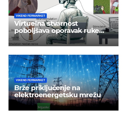
VIKEND FERMARKET
Virtuelna stvarnost
poboljšava oporavak ruke
nakon moždanog udara
VIKEND FERMARKET
Brže priključenje na
elektroenergetsku mrežu