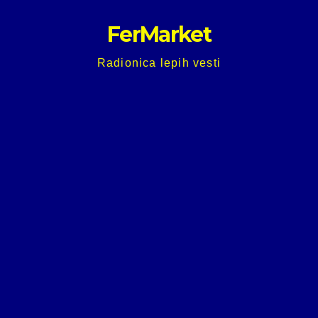
Skip
FerMarket
to
content
Radionica lepih vesti