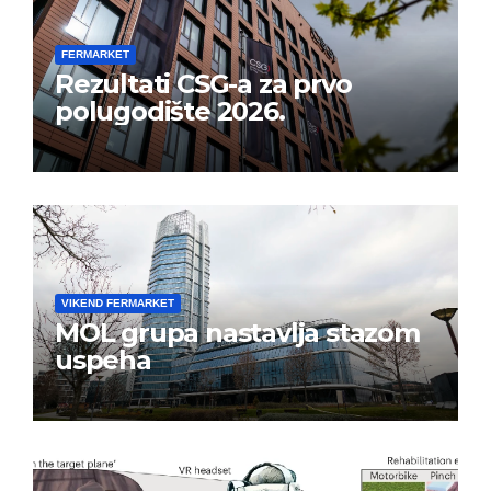
FERMARKET
Rezultati CSG-a za prvo
polugodište 2026.
VIKEND FERMARKET
MOL grupa nastavlja stazom
uspeha