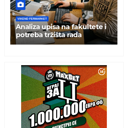
VIKEND FERMARKET
V
Analiza upisa na fakultete i
C
e
potreba tržišta rada
b
a
i