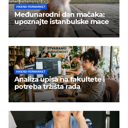
VIKEND FERMARKET
Međunarodni dan mačaka:
upoznajte istanbulske mace
VIKEND FERMARKET
Analiza upisa na fakultete i
potreba tržišta rada