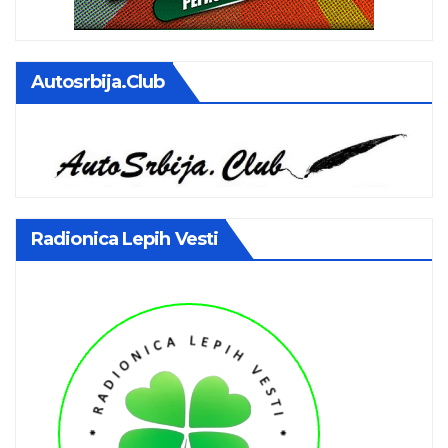
Autosrbija.club
Radionica Lepih Vesti