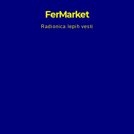
Skip
FerMarket
to
content
Radionica lepih vesti