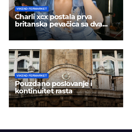
VIKEND FERMARKET
Charli xcx postala prva
britanska pevačica sa dva
albuma na prvom mestu u
istoj kalendarskoj godini
VIKEND FERMARKET
Pouzdano poslovanje i
kontinuitet rasta