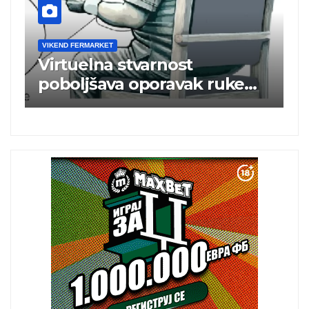
VIKEND FERMARKET
V
m
Virtuelna stvarnost
B
poboljšava oporavak ruke
e
nakon moždanog udara