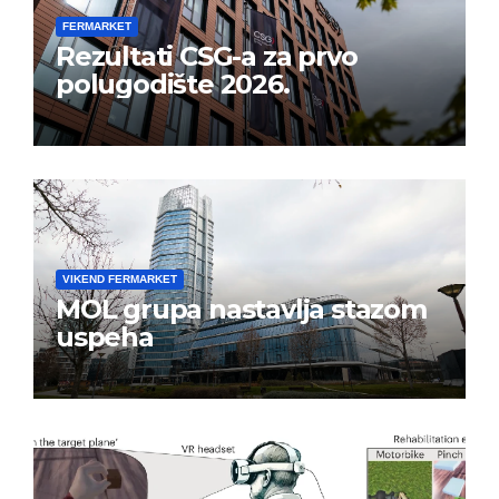
FERMARKET
Rezultati CSG-a za prvo
polugodište 2026.
VIKEND FERMARKET
MOL grupa nastavlja stazom
uspeha