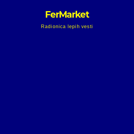
Skip
FerMarket
to
content
Radionica lepih vesti