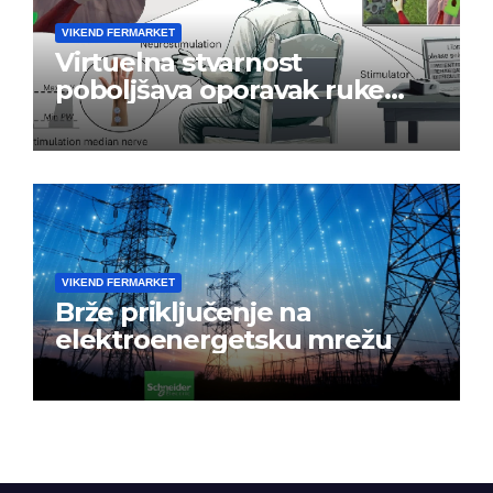
VIKEND FERMARKET
Virtuelna stvarnost
poboljšava oporavak ruke
nakon moždanog udara
VIKEND FERMARKET
Brže priključenje na
elektroenergetsku mrežu