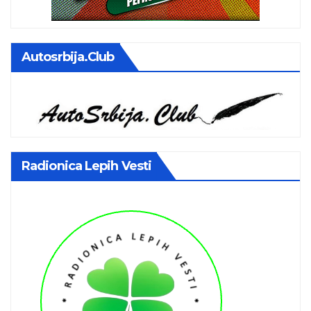
Autosrbija.club
Radionica Lepih Vesti