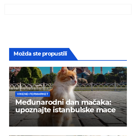
Možda ste propustili
VIKEND FERMARKET
Međunarodni dan mačaka:
upoznajte istanbulske mace