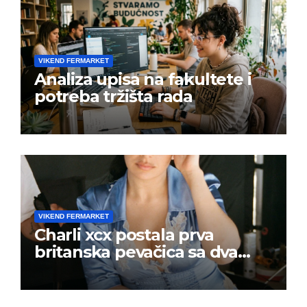
VIKEND FERMARKET
Analiza upisa na fakultete i
potreba tržišta rada
VIKEND FERMARKET
Charli xcx postala prva
britanska pevačica sa dva
albuma na prvom mestu u
istoj kalendarskoj godini