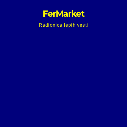
Skip
FerMarket
to
content
Radionica lepih vesti