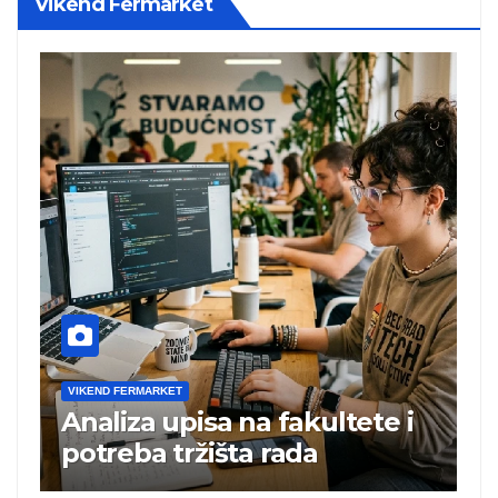
Vikend Fermarket
VIKEND FERMARKET
V
Analiza upisa na fakultete i
C
e
potreba tržišta rada
b
a