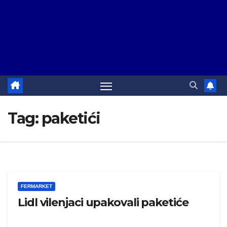
Tag:
paketići
FERMARKET
Lidl vilenjaci upakovali paketiće