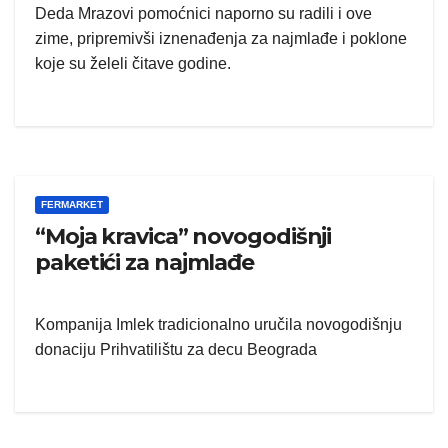
Deda Mrazovi pomoćnici naporno su radili i ove
zime, pripremivši iznenađenja za najmlađe i poklone
koje su želeli čitave godine.
FERMARKET
“Moja kravica” novogodišnji
paketići za najmlađe
Kompanija Imlek tradicionalno uručila novogodišnju
donaciju Prihvatilištu za decu Beograda