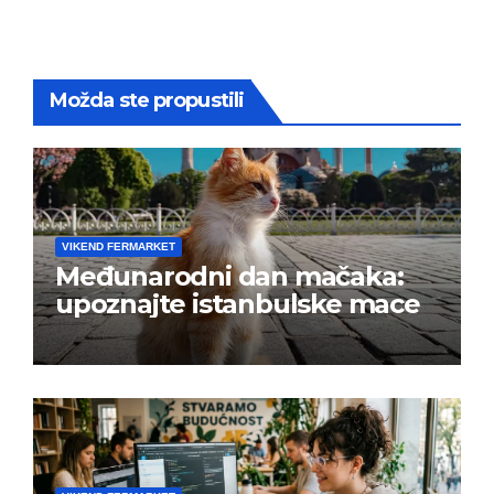
Možda ste propustili
VIKEND FERMARKET
Međunarodni dan mačaka:
upoznajte istanbulske mace