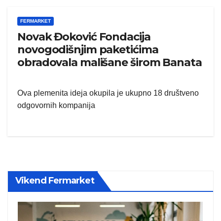
FERMARKET
Novak Đoković Fondacija
novogodišnjim paketićima
obradovala mališane širom Banata
Ova plemenita ideja okupila je ukupno 18 društveno
odgovornih kompanija
Vikend Fermarket