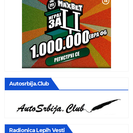
Autosrbija.club
Radionica Lepih Vesti