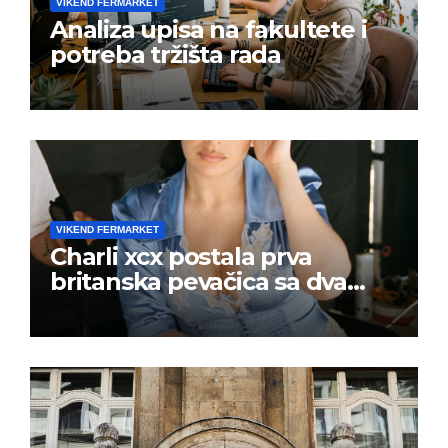
VIKEND FERMARKET
Analiza upisa na fakultete i
potreba tržišta rada
VIKEND FERMARKET
Charli xcx postala prva
britanska pevačica sa dva
albuma na prvom mestu u
istoj kalendarskoj godini