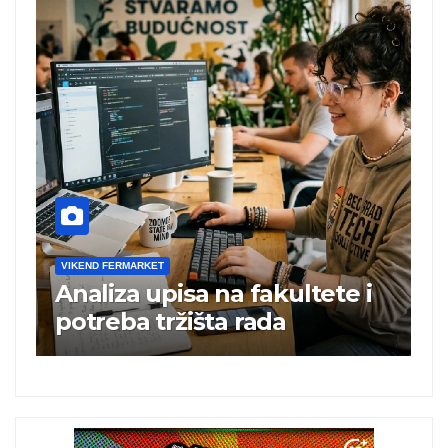
VIKEND FERMARKET
V
Analiza upisa na fakultete i
C
e
potreba tržišta rada
b
a
i