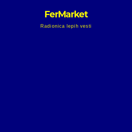
Skip
FerMarket
to
content
Radionica lepih vesti