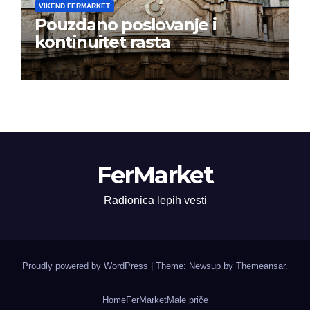
VIKEND FERMARKET
Pouzdano poslovanje i
kontinuitet rasta
FerMarket
Radionica lepih vesti
Proudly powered by WordPress
|
Theme: Newsup by
Themeansar
.
Home
FerMarket
Male priče