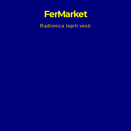
Skip
FerMarket
to
content
Radionica lepih vesti