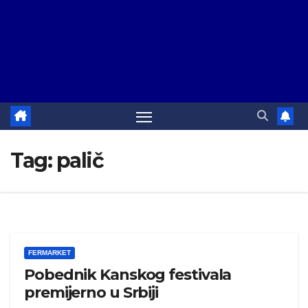
Tag:
palič
FERMARKET
Pobednik Kanskog festivala
premijerno u Srbiji