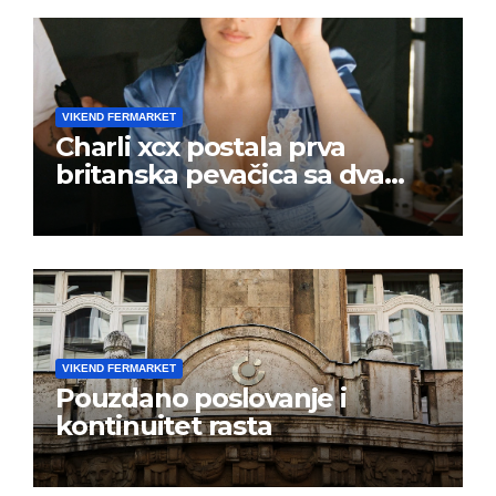
VIKEND FERMARKET
Charli xcx postala prva
britanska pevačica sa dva
albuma na prvom mestu u
istoj kalendarskoj godini
VIKEND FERMARKET
Pouzdano poslovanje i
kontinuitet rasta