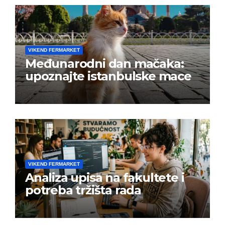
VIKEND FERMARKET
Međunarodni dan mačaka:
upoznajte istanbulske mace
VIKEND FERMARKET
Analiza upisa na fakultete i
potreba tržišta rada