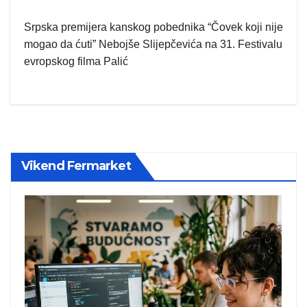
Srpska premijera kanskog pobednika “Čovek koji nije
mogao da ćuti” Nebojše Slijepčevića na 31. Festivalu
evropskog filma Palić
Vikend Fermarket