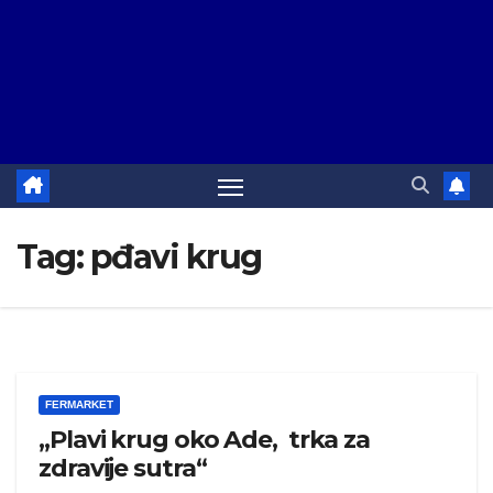
Tag:
pđavi krug
FERMARKET
„Plavi krug oko Ade, trka za
zdravije sutra“