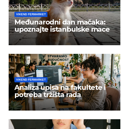
VIKEND FERMARKET
Međunarodni dan mačaka:
upoznajte istanbulske mace
VIKEND FERMARKET
Analiza upisa na fakultete i
potreba tržišta rada