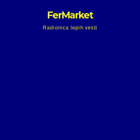
Skip
FerMarket
to
content
Radionica lepih vesti