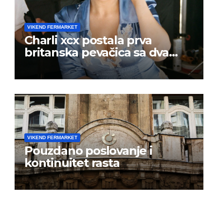
VIKEND FERMARKET
Charli xcx postala prva
britanska pevačica sa dva
albuma na prvom mestu u
istoj kalendarskoj godini
VIKEND FERMARKET
Pouzdano poslovanje i
kontinuitet rasta