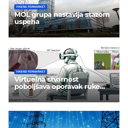
VIKEND FERMARKET
MOL grupa nastavlja stazom
uspeha
VIKEND FERMARKET
Virtuelna stvarnost
poboljšava oporavak ruke
nakon moždanog udara