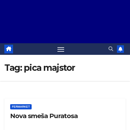
Tag:
pica majstor
FERMARKET
Nova smeša Puratosa