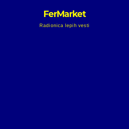
Skip
FerMarket
to
content
Radionica lepih vesti