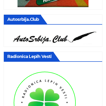
Autosrbija.club
Radionica Lepih Vesti