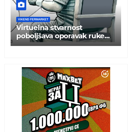
VIKEND FERMARKET
V
m
Virtuelna stvarnost
B
poboljšava oporavak ruke
e
nakon moždanog udara