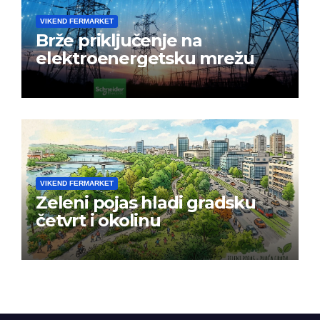
VIKEND FERMARKET
Brže priključenje na
elektroenergetsku mrežu
VIKEND FERMARKET
Zeleni pojas hladi gradsku
četvrt i okolinu