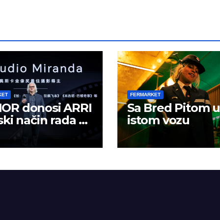
KET
FERMARKET
OR donosi ARRI
Sa Bred Pitom u
ski način rada u
istom vozu
lno kreiranje
žaja