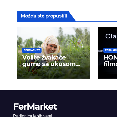
Možda ste propustili
FERMARKET
FERMAR
Volite žvakaće
HON
gume sa ukusom
film
mentola?
mobi
sadr
FerMarket
Radionica lepih vesti