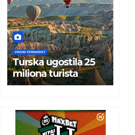
VIKEND FERMARKET
VIKEND 
Turska ugostila 25
Naj
miliona turista
„Po
LEG