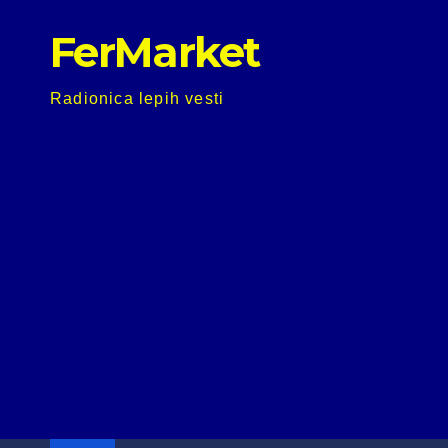
Skip
FerMarket
to
content
Radionica lepih vesti