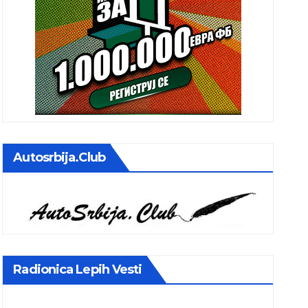
Autosrbija.club
Radionica Lepih Vesti