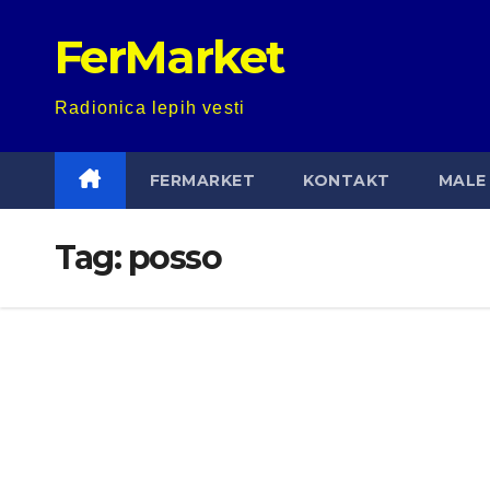
Skip
FerMarket
to
content
Radionica lepih vesti
FERMARKET
KONTAKT
MALE 
Tag:
posso