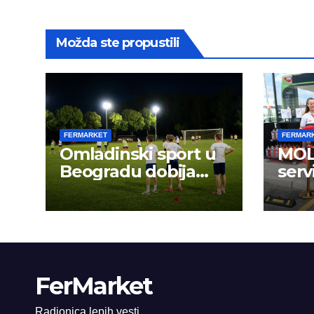
Možda ste propustili
FERMARKET
FERMAR
Omladinski sport u
MOL 
Beogradu dobija
serv
novu energiju:
FerMarket
Radionica lepih vesti