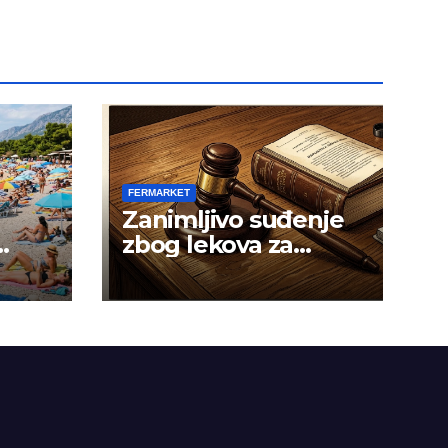
FERMARKET
Zanimljivo suđenje
zbog lekova za
gojaznost