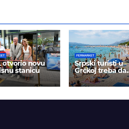
KET
FERMARKET
otvorio novu
Srpski turisti u
isnu stanicu
Grčkoj treba da
budu na oprezu