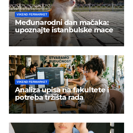
VIKEND FERMARKET
Međunarodni dan mačaka:
upoznajte istanbulske mace
VIKEND FERMARKET
Analiza upisa na fakultete i
potreba tržišta rada