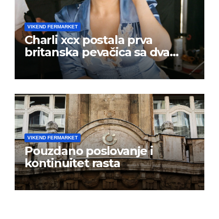
VIKEND FERMARKET
Charli xcx postala prva
britanska pevačica sa dva
albuma na prvom mestu u
istoj kalendarskoj godini
VIKEND FERMARKET
Pouzdano poslovanje i
kontinuitet rasta