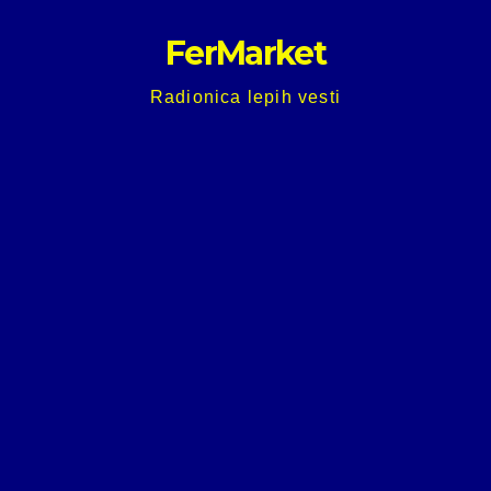
Skip
FerMarket
to
content
Radionica lepih vesti