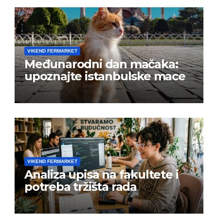
VIKEND FERMARKET
Međunarodni dan mačaka:
upoznajte istanbulske mace
VIKEND FERMARKET
Analiza upisa na fakultete i
potreba tržišta rada