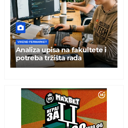
VIKEND FERMARKET
V
Analiza upisa na fakultete i
C
e
potreba tržišta rada
b
a
i