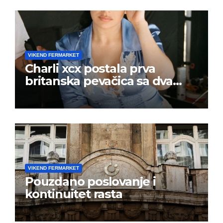
VIKEND FERMARKET
Charli xcx postala prva
britanska pevačica sa dva
albuma na prvom mestu u
istoj kalendarskoj godini
VIKEND FERMARKET
Pouzdano poslovanje i
kontinuitet rasta