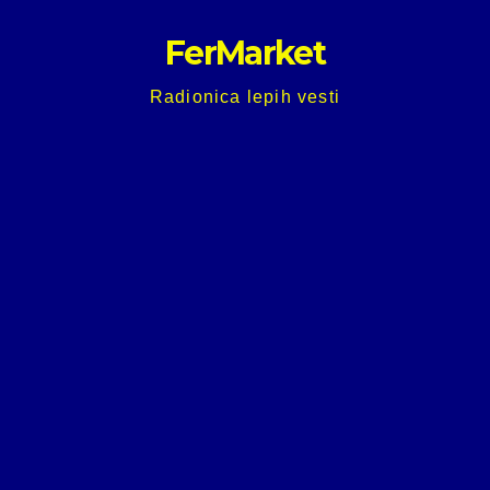
Skip
FerMarket
to
content
Radionica lepih vesti