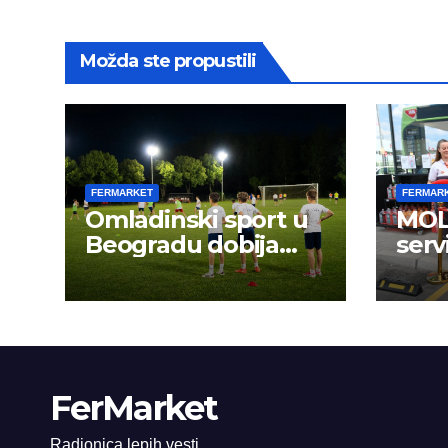
Možda ste propustili
FERMARKET
FERMAR
Omladinski sport u
MOL 
Beogradu dobija
serv
novu energiju:
FerMarket
Radionica lepih vesti