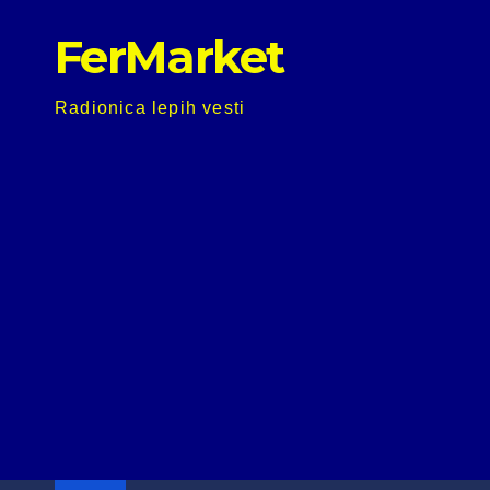
Skip
FerMarket
to
content
Radionica lepih vesti