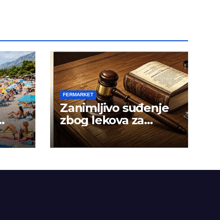
FERMARKET
Zanimljivo suđenje
zbog lekova za
gojaznost