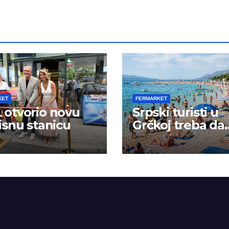
KET
FERMARKET
otvorio novu
Srpski turisti u
isnu stanicu
Grčkoj treba da
budu na oprezu