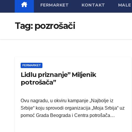
FERMARKET
KONTAKT
MALE 
Tag:
pozrošači
FERMARKET
Lidlu priznanje” Miljenik
potrošača”
Ovu nagradu, u okviru kampanje „Najbolje iz
Srbije“ koju sprovodi organizacija „Moja Srbija“ uz
pomoć Grada Beograda i Centra potrošača…