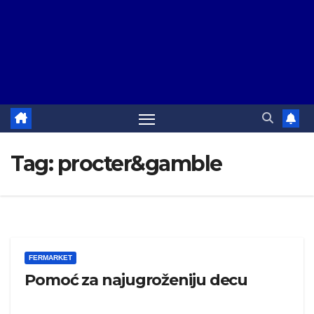
Tag:
procter&gamble
FERMARKET
Pomoć za najugroženiju decu