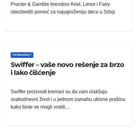
Procter & Gamble brendovi Ariel, Lenor i Fairy
obezbedili pomoć za najugroženiju decu u Srbiji
FERMARKET
Swiffer – vaše novo rešenje za brzo
i lako čišćenje
Swiffer proizvodi kreirani su da vam olakšaju
svakodnevni život i u jednom zamahu uklone prašinu
kako biste se mogli vratiti…