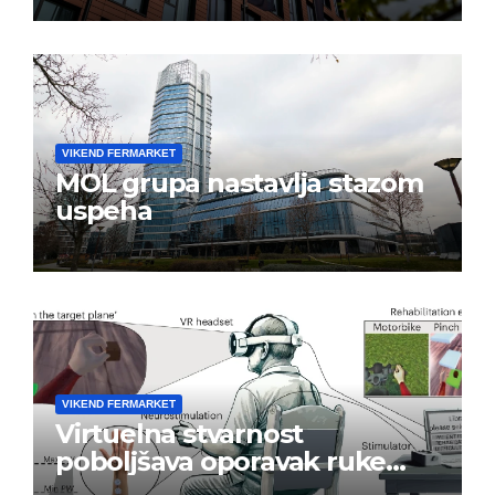
VIKEND FERMARKET
MOL grupa nastavlja stazom
uspeha
VIKEND FERMARKET
Virtuelna stvarnost
poboljšava oporavak ruke
nakon moždanog udara