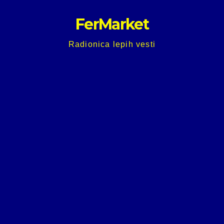
Skip
FerMarket
to
content
Radionica lepih vesti