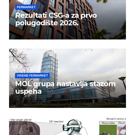
FERMARKET
Rezultati CSG-a za prvo
polugodište 2026.
VIKEND FERMARKET
MOL grupa nastavlja stazom
uspeha