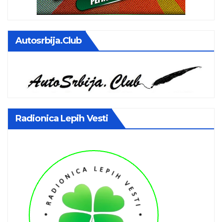
Autosrbija.club
Radionica Lepih Vesti