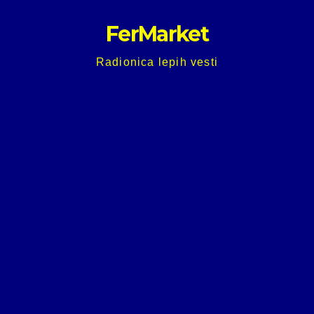
Skip
FerMarket
to
content
Radionica lepih vesti