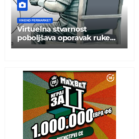
VIKEND FERMARKET
V
m
Virtuelna stvarnost
B
poboljšava oporavak ruke
e
nakon moždanog udara