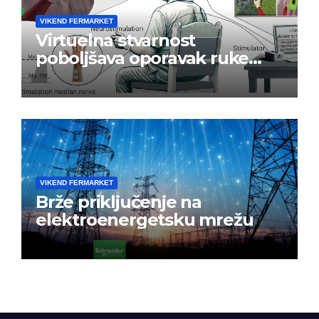
VIKEND FERMARKET
Virtuelna stvarnost
poboljšava oporavak ruke
nakon moždanog udara
VIKEND FERMARKET
Brže priključenje na
elektroenergetsku mrežu