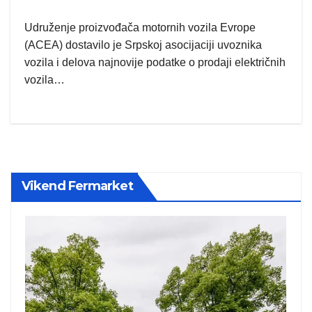
Udruženje proizvođača motornih vozila Evrope
(ACEA) dostavilo je Srpskoj asocijaciji uvoznika
vozila i delova najnovije podatke o prodaji električnih
vozila…
Vikend Fermarket