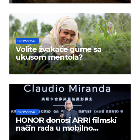
FERMARKET
Volite žvakaće gume sa
ukusom mentola?
FERMARKET
HONOR donosi ARRI filmski
način rada u mobilno
kreiranje sadržaja