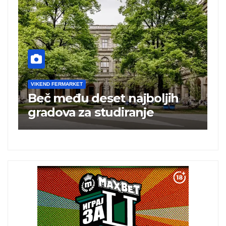
VIKEND FERMARKET
ljih
Turska ugostila 25 miliona
turista