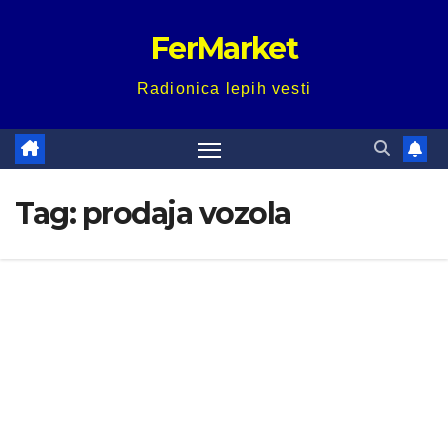
Skip
FerMarket
to
content
Radionica lepih vesti
Tag:
prodaja vozola