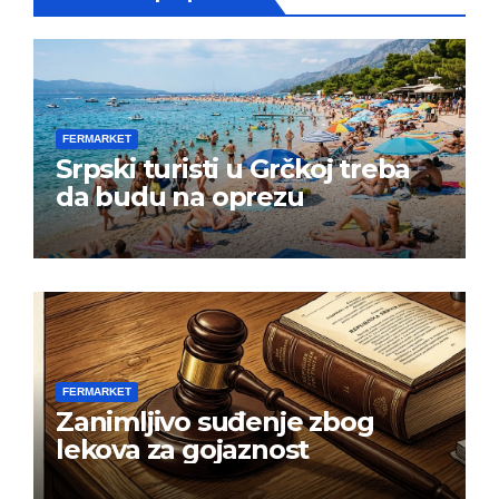
FERMARKET
Srpski turisti u Grčkoj treba
da budu na oprezu
FERMARKET
Zanimljivo suđenje zbog
lekova za gojaznost