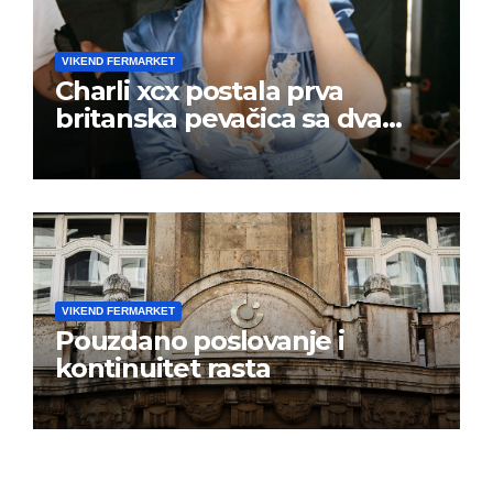
VIKEND FERMARKET
Charli xcx postala prva
britanska pevačica sa dva
albuma na prvom mestu u
istoj kalendarskoj godini
VIKEND FERMARKET
Pouzdano poslovanje i
kontinuitet rasta