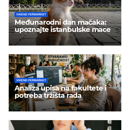
VIKEND FERMARKET
Međunarodni dan mačaka:
upoznajte istanbulske mace
VIKEND FERMARKET
Analiza upisa na fakultete i
potreba tržišta rada