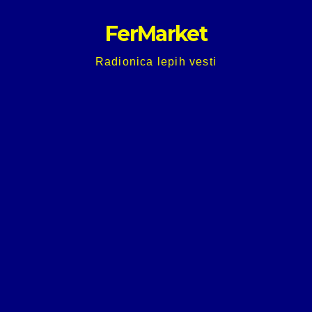
Skip
FerMarket
to
content
Radionica lepih vesti