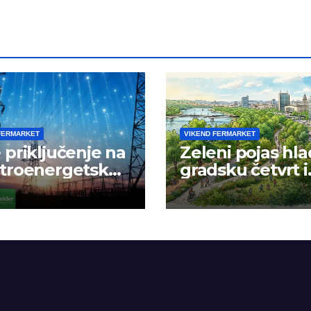
FERMARKET
VIKEND FERMARKET
 priključenje na
Zeleni pojas hla
ktroenergetsku
gradsku četvrt i
žu
okolinu