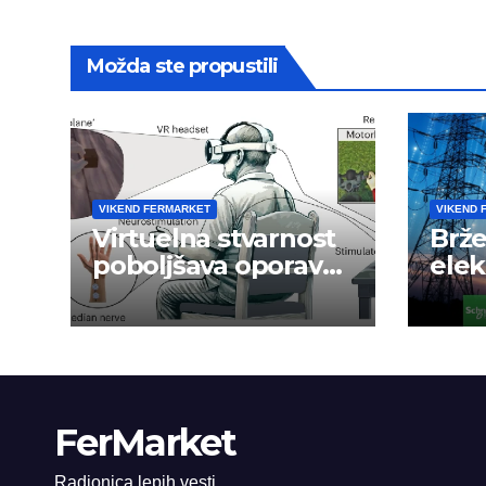
Možda ste propustili
VIKEND FERMARKET
VIKEND 
Virtuelna stvarnost
Brže
poboljšava oporavak
ele
ruke nakon
mre
moždanog udara
FerMarket
Radionica lepih vesti