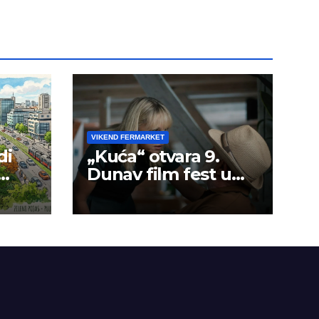
VIKEND FERMARKET
di
„Kuća“ otvara 9.
Dunav film fest u
Smederevu