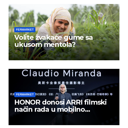
FERMARKET
Volite žvakaće gume sa
ukusom mentola?
FERMARKET
HONOR donosi ARRI filmski
način rada u mobilno
kreiranje sadržaja