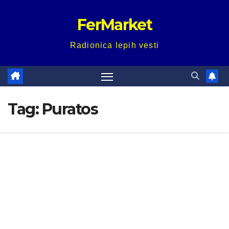
Skip
FerMarket
to
content
Radionica lepih vesti
Tag:
Puratos