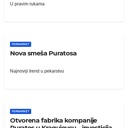
U pravim rukama
FERMARKET
Nova smeša Puratosa
Najnoviji trend u pekarstvu
FERMARKET
Otvorena fabrika kompanije
Puratos u Kragujevcu – investicija