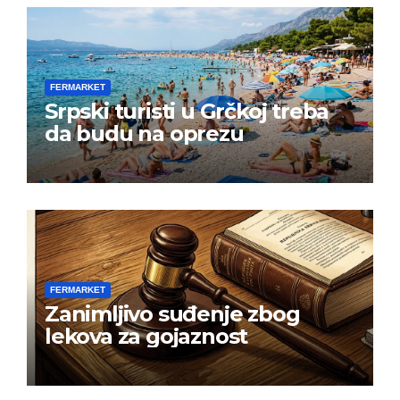
FERMARKET
Srpski turisti u Grčkoj treba
da budu na oprezu
FERMARKET
Zanimljivo suđenje zbog
lekova za gojaznost