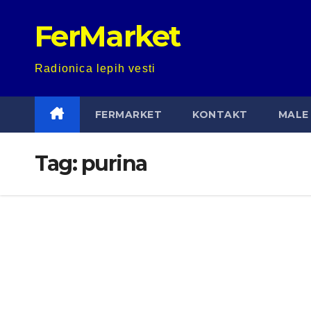
Skip
FerMarket
to
content
Radionica lepih vesti
FERMARKET
KONTAKT
MALE 
Tag:
purina