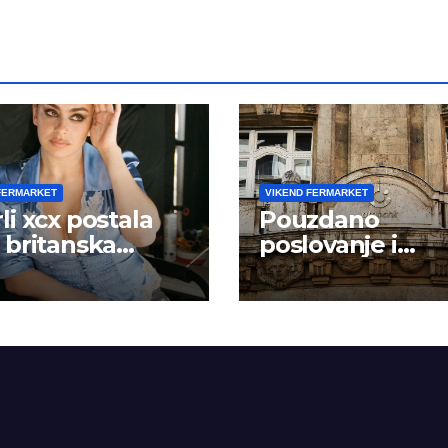
FERMARKET
VIKEND FERMARKET
li xcx postala
Pouzdano
 britanska
poslovanje i
čica sa dva
kontinuitet rast
uma na prvom
u u istoj
ndarskoj godini