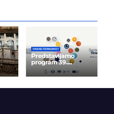
VIKEND FERMARKET
Predstavljamo
program 39.
a
Filmskog festivala u
Herceg Novom