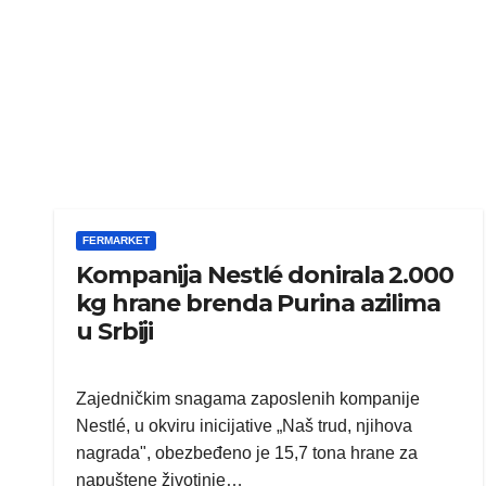
FERMARKET
Kompanija Nestlé donirala 2.000
kg hrane brenda Purina azilima
u Srbiji
Zajedničkim snagama zaposlenih kompanije
Nestlé, u okviru inicijative „Naš trud, njihova
nagrada", obezbeđeno je 15,7 tona hrane za
napuštene životinje…