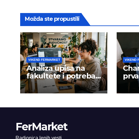
Možda ste propustili
VIKEND FERMARKET
VIKEND 
Analiza upisa na
Char
fakultete i potreba
prva
tržišta rada
peva
alb
mest
kale
FerMarket
Radionica lepih vesti