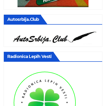
Autosrbija.club
Radionica Lepih Vesti