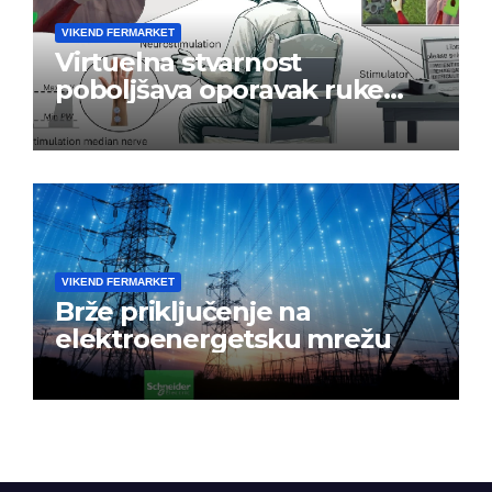
VIKEND FERMARKET
Virtuelna stvarnost
poboljšava oporavak ruke
nakon moždanog udara
VIKEND FERMARKET
Brže priključenje na
elektroenergetsku mrežu