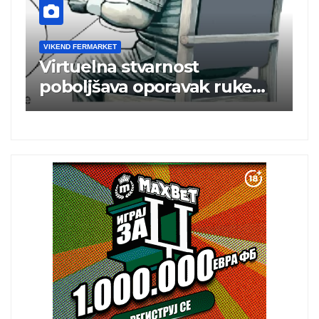
VIKEND FERMARKET
V
m
Virtuelna stvarnost
B
poboljšava oporavak ruke
e
nakon moždanog udara