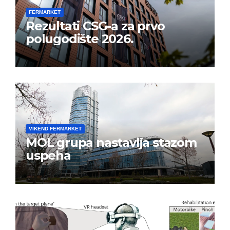
FERMARKET
Rezultati CSG-a za prvo
polugodište 2026.
VIKEND FERMARKET
MOL grupa nastavlja stazom
uspeha