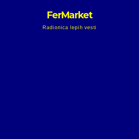
Skip
FerMarket
to
content
Radionica lepih vesti