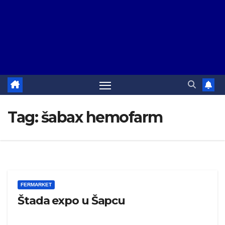
Tag:
šabax hemofarm
FERMARKET
Štada expo u Šapcu