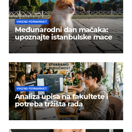
VIKEND FERMARKET
Međunarodni dan mačaka:
upoznajte istanbulske mace
VIKEND FERMARKET
Analiza upisa na fakultete i
potreba tržišta rada