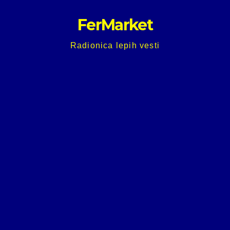
Skip
FerMarket
to
content
Radionica lepih vesti