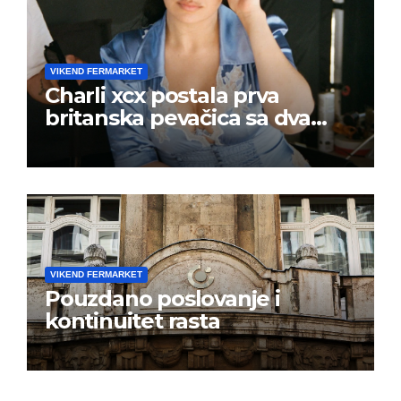
VIKEND FERMARKET
Charli xcx postala prva
britanska pevačica sa dva
albuma na prvom mestu u
istoj kalendarskoj godini
VIKEND FERMARKET
Pouzdano poslovanje i
kontinuitet rasta