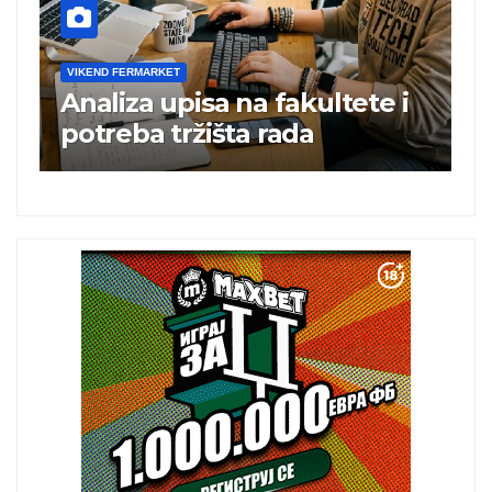
VIKEND FERMARKET
V
Analiza upisa na fakultete i
C
e
potreba tržišta rada
b
a
i