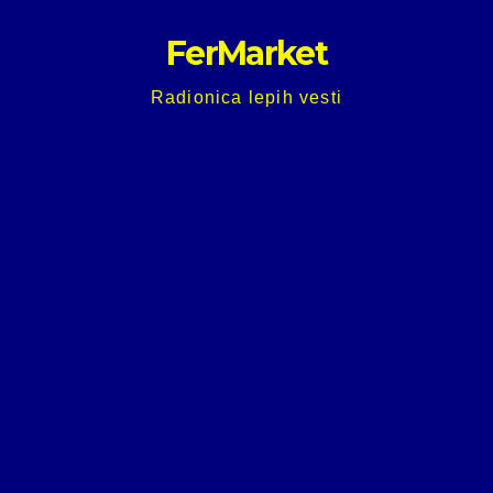
Skip
FerMarket
to
content
Radionica lepih vesti