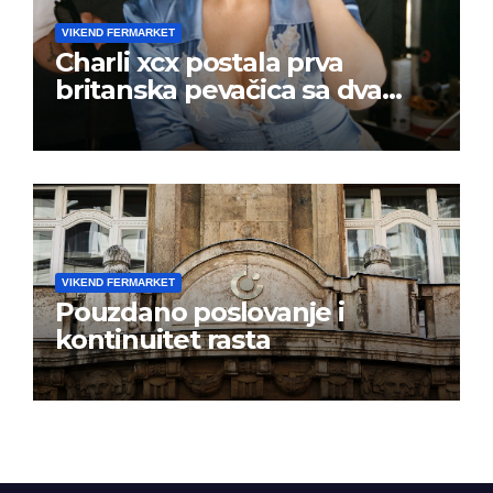
VIKEND FERMARKET
Charli xcx postala prva
britanska pevačica sa dva
albuma na prvom mestu u
istoj kalendarskoj godini
VIKEND FERMARKET
Pouzdano poslovanje i
kontinuitet rasta