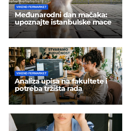
VIKEND FERMARKET
Međunarodni dan mačaka:
upoznajte istanbulske mace
VIKEND FERMARKET
Analiza upisa na fakultete i
potreba tržišta rada