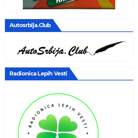
Autosrbija.club
Radionica Lepih Vesti