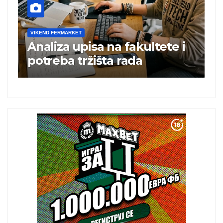
VIKEND FERMARKET
V
Analiza upisa na fakultete i
C
e
potreba tržišta rada
b
a
i