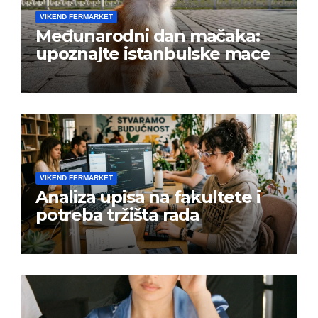
VIKEND FERMARKET
Međunarodni dan mačaka:
upoznajte istanbulske mace
VIKEND FERMARKET
Analiza upisa na fakultete i
potreba tržišta rada