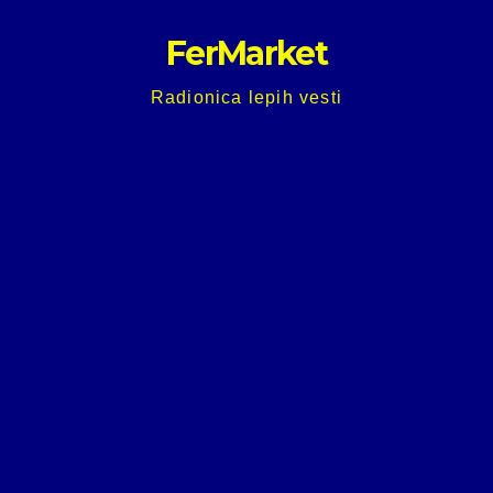
Skip
FerMarket
to
content
Radionica lepih vesti