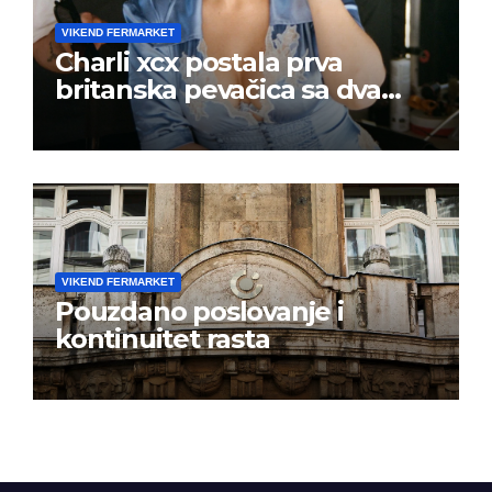
VIKEND FERMARKET
Charli xcx postala prva
britanska pevačica sa dva
albuma na prvom mestu u
istoj kalendarskoj godini
VIKEND FERMARKET
Pouzdano poslovanje i
kontinuitet rasta