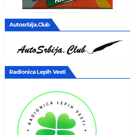
Autosrbija.club
Radionica Lepih Vesti