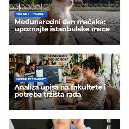
VIKEND FERMARKET
Međunarodni dan mačaka:
upoznajte istanbulske mace
VIKEND FERMARKET
Analiza upisa na fakultete i
potreba tržišta rada