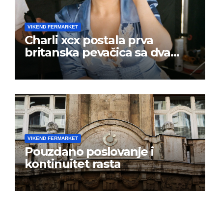
VIKEND FERMARKET
Charli xcx postala prva
britanska pevačica sa dva
albuma na prvom mestu u
istoj kalendarskoj godini
VIKEND FERMARKET
Pouzdano poslovanje i
kontinuitet rasta