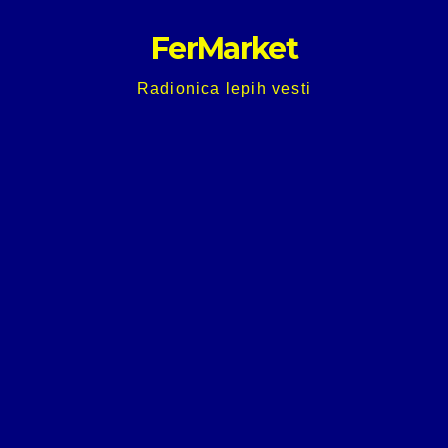
Skip
FerMarket
to
content
Radionica lepih vesti