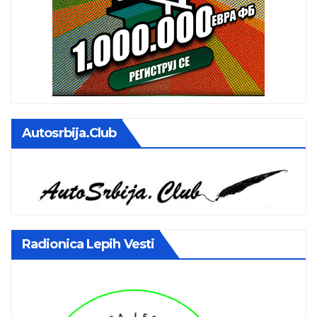
Autosrbija.club
Radionica Lepih Vesti