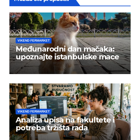
VIKEND FERMARKET
Međunarodni dan mačaka:
upoznajte istanbulske mace
VIKEND FERMARKET
Analiza upisa na fakultete i
potreba tržišta rada