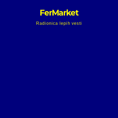
Skip
FerMarket
to
content
Radionica lepih vesti