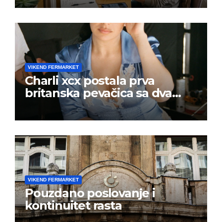
VIKEND FERMARKET
Charli xcx postala prva
britanska pevačica sa dva
albuma na prvom mestu u
istoj kalendarskoj godini
VIKEND FERMARKET
Pouzdano poslovanje i
kontinuitet rasta