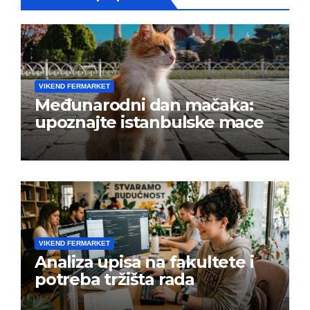
VIKEND FERMARKET
Međunarodni dan mačaka:
upoznajte istanbulske mace
VIKEND FERMARKET
Analiza upisa na fakultete i
potreba tržišta rada