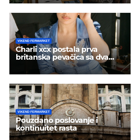
VIKEND FERMARKET
Charli xcx postala prva
britanska pevačica sa dva
albuma na prvom mestu u
istoj kalendarskoj godini
VIKEND FERMARKET
Pouzdano poslovanje i
kontinuitet rasta