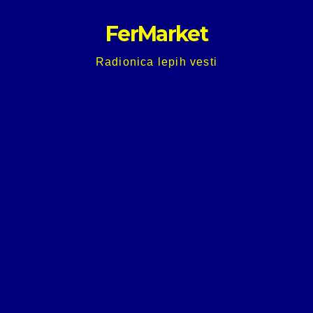
Skip
FerMarket
to
content
Radionica lepih vesti