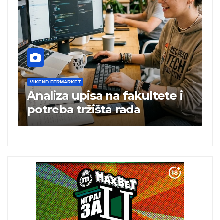
VIKEND FERMARKET
V
Analiza upisa na fakultete i
C
e
potreba tržišta rada
b
a
i