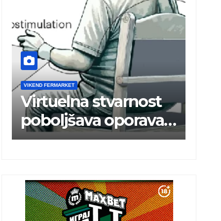
VIKEND FERMARKET
VIKEND FERM
Virtuelna stvarnost
Brže 
poboljšava oporavak
elek
ruke nakon
mrež
moždanog udara