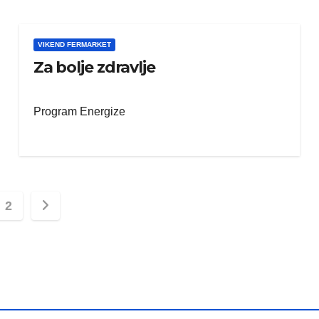
VIKEND FERMARKET
Za bolje zdravlje
Program Energize
s
2
nation