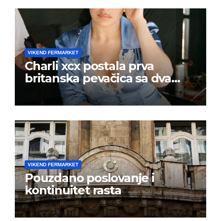
VIKEND FERMARKET
Charli xcx postala prva
britanska pevačica sa dva
albuma na prvom mestu u
istoj kalendarskoj godini
VIKEND FERMARKET
Pouzdano poslovanje i
kontinuitet rasta