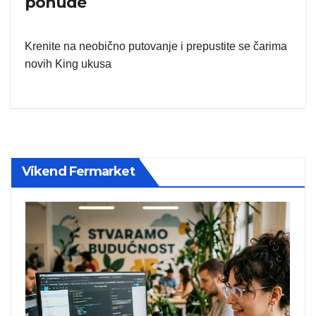
ponude
Krenite na neobično putovanje i prepustite se čarima
novih King ukusa
Vikend Fermarket