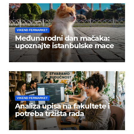
VIKEND FERMARKET
Međunarodni dan mačaka:
upoznajte istanbulske mace
VIKEND FERMARKET
Analiza upisa na fakultete i
potreba tržišta rada