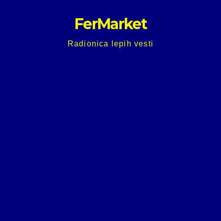
Skip
FerMarket
to
content
Radionica lepih vesti