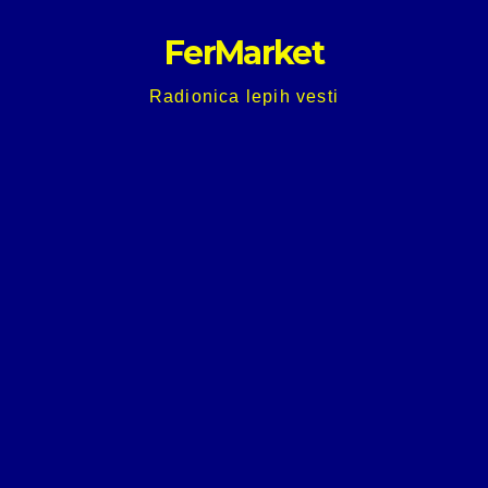
Skip
FerMarket
to
content
Radionica lepih vesti