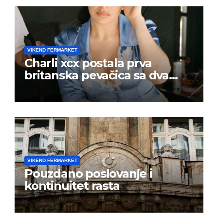
VIKEND FERMARKET
Charli xcx postala prva
britanska pevačica sa dva
albuma na prvom mestu u
istoj kalendarskoj godini
VIKEND FERMARKET
Pouzdano poslovanje i
kontinuitet rasta