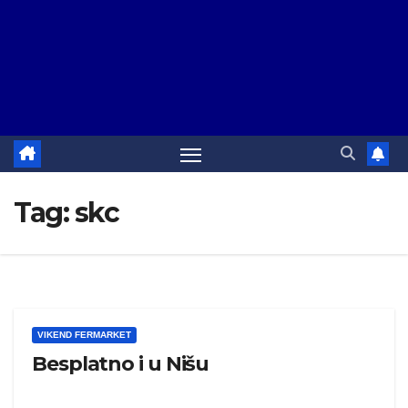
Tag:
skc
VIKEND FERMARKET
Besplatno i u Nišu