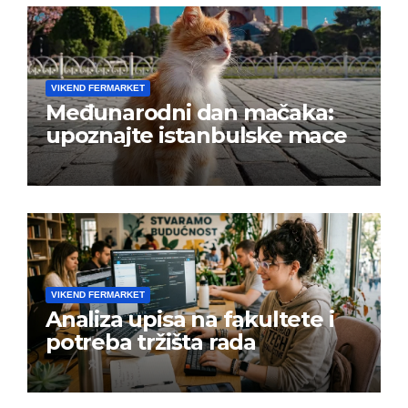
VIKEND FERMARKET
Međunarodni dan mačaka:
upoznajte istanbulske mace
VIKEND FERMARKET
Analiza upisa na fakultete i
potreba tržišta rada