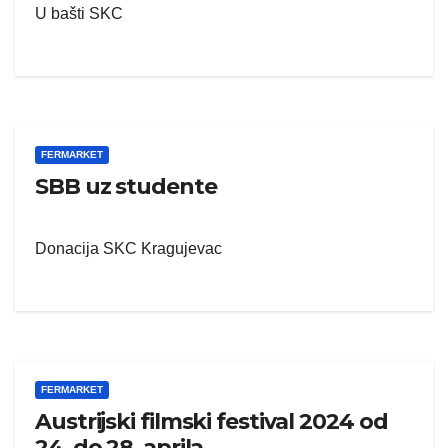
U bašti SKC
FERMARKET
SBB uz studente
Donacija SKC Kragujevac
FERMARKET
Austrijski filmski festival 2024 od
24. do 28. aprila