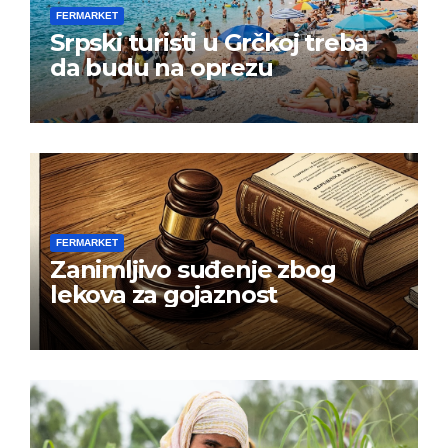
FERMARKET
Srpski turisti u Grčkoj treba
da budu na oprezu
FERMARKET
Zanimljivo suđenje zbog
lekova za gojaznost