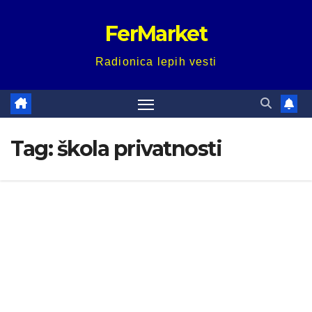
Skip
FerMarket
to
content
Radionica lepih vesti
Tag:
škola privatnosti