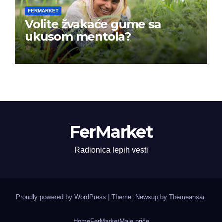
FERMARKET
Volite žvakaće gume sa
ukusom mentola?
FerMarket
Radionica lepih vesti
Proudly powered by WordPress
|
Theme: Newsup by
Themeansar
.
Home
FerMarket
Male priče