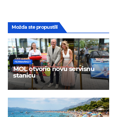
Možda ste propustili
FERMARKET
MOL otvorio novu servisnu
stanicu