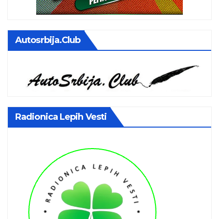
Autosrbija.club
Radionica Lepih Vesti