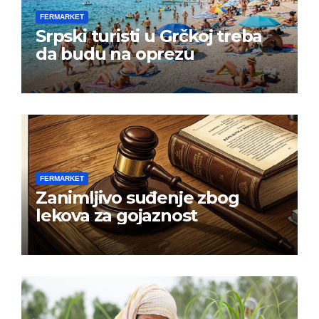
FERMARKET
Srpski turisti u Grčkoj treba
da budu na oprezu
FERMARKET
Zanimljivo suđenje zbog
lekova za gojaznost