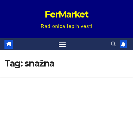
Skip
FerMarket
to
content
Radionica lepih vesti
Tag:
snažna