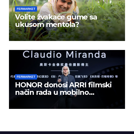
FERMARKET
Volite žvakaće gume sa
ukusom mentola?
FERMARKET
HONOR donosi ARRI filmski
način rada u mobilno
kreiranje sadržaja