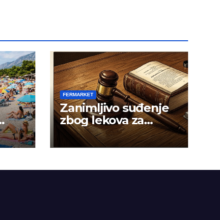
FERMARKET
Zanimljivo suđenje
zbog lekova za
gojaznost