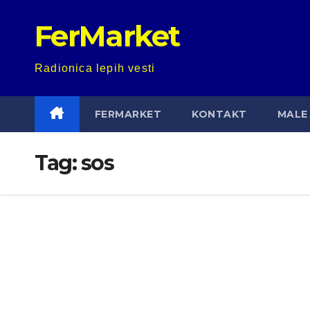
Skip
FerMarket
to
content
Radionica lepih vesti
FERMARKET
KONTAKT
MALE 
Tag:
sos