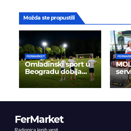
Možda ste propustili
FERMARKET
FERMAR
Omladinski sport u
MOL 
Beogradu dobija
serv
novu energiju:
FerMarket
Radionica lepih vesti