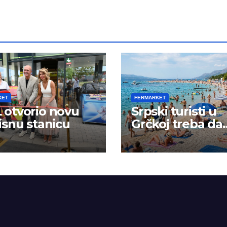
KET
FERMARKET
otvorio novu
Srpski turisti u
isnu stanicu
Grčkoj treba da
budu na oprezu