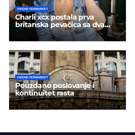
VIKEND FERMARKET
Charli xcx postala prva
britanska pevačica sa dva
albuma na prvom mestu u
istoj kalendarskoj godini
VIKEND FERMARKET
Pouzdano poslovanje i
kontinuitet rasta