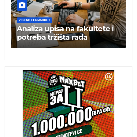
VIKEND FERMARKET
V
Analiza upisa na fakultete i
C
e
potreba tržišta rada
b
a
i