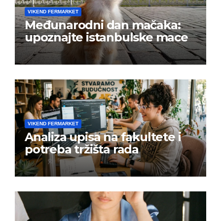
VIKEND FERMARKET
Međunarodni dan mačaka:
upoznajte istanbulske mace
VIKEND FERMARKET
Analiza upisa na fakultete i
potreba tržišta rada