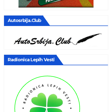
Autosrbija.club
Radionica Lepih Vesti