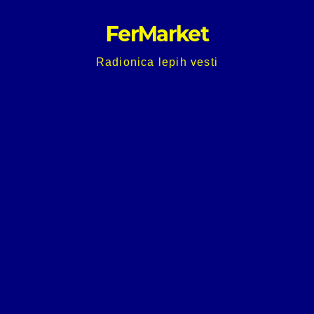
Skip
FerMarket
to
content
Radionica lepih vesti