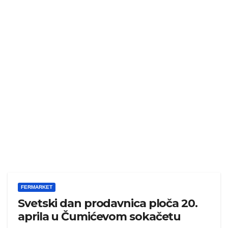
FERMARKET
Svetski dan prodavnica ploča 20.
aprila u Čumićevom sokačetu