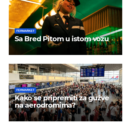
FERMARKET
Sa Bred Pitom u istom vozu
FERMARKET
Kako se pripremiti za gužve
na aerodromima?