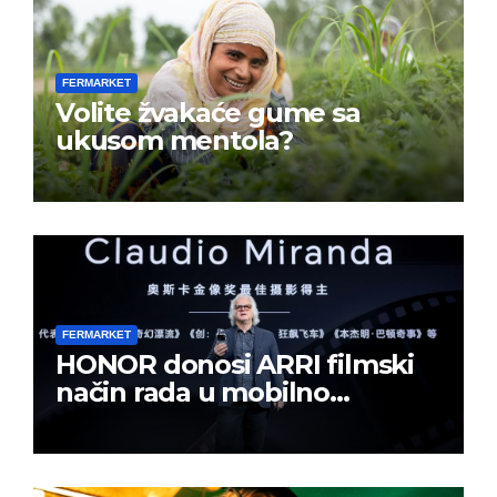
FERMARKET
Volite žvakaće gume sa
ukusom mentola?
FERMARKET
HONOR donosi ARRI filmski
način rada u mobilno
kreiranje sadržaja