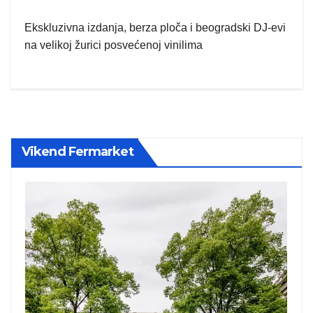
Ekskluzivna izdanja, berza ploča i beogradski DJ-evi
na velikoj žurici posvećenoj vinilima
Vikend Fermarket