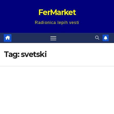
Skip
FerMarket
to
content
Radionica lepih vesti
Tag:
svetski