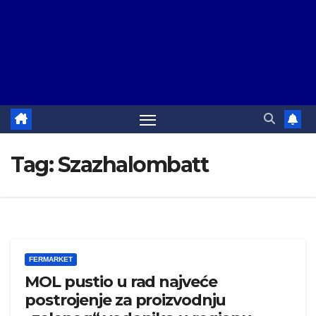
Tag:
Szazhalombatt
FERMARKET
MOL pustio u rad najveće
postrojenje za proizvodnju