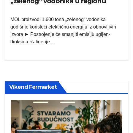
„zelenog“ vodonika u regionu
MOL proizvodi 1.600 tona „zelenog“ vodonika
godišnje koristeći električnu energiju iz obnovljivih
izvora ► Postrojenje će smanjiti emisiju ugljen-
dioksida Rafinerije…
Vikend Fermarket