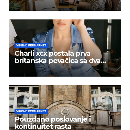
VIKEND FERMARKET
Charli xcx postala prva
britanska pevačica sa dva
albuma na prvom mestu u
istoj kalendarskoj godini
VIKEND FERMARKET
Pouzdano poslovanje i
kontinuitet rasta