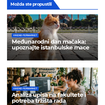
Možda ste propustili
VIKEND FERMARKET
Međunarodni dan mačaka:
upoznajte istanbulske mace
VIKEND FERMARKET
Analiza upisa na fakultete i
potreba tržišta rada