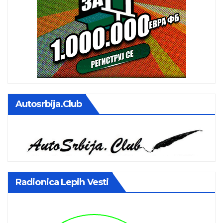
Autosrbija.club
Radionica Lepih Vesti