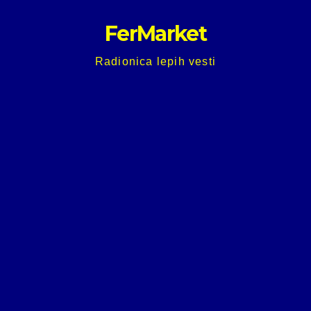
Skip
FerMarket
to
content
Radionica lepih vesti