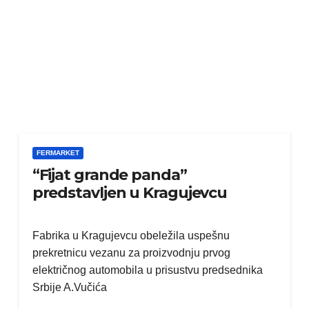
FERMARKET
“Fijat grande panda”
predstavljen u Kragujevcu
Fabrika u Kragujevcu obeležila uspešnu
prekretnicu vezanu za proizvodnju prvog
električnog automobila u prisustvu predsednika
Srbije A.Vučića