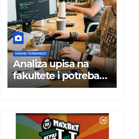
VIKEND FERMARKET
VIKEND FE
Analiza upisa na
Char
fakultete i potreba
prva
tržišta rada
peva
alb
mest
kale