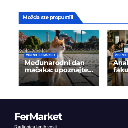
Možda ste propustili
VIKEND FERMARKET
VIKEND 
Međunarodni dan
Anal
mačaka: upoznajte
faku
istanbulske mace
trži
FerMarket
Radionica lepih vesti