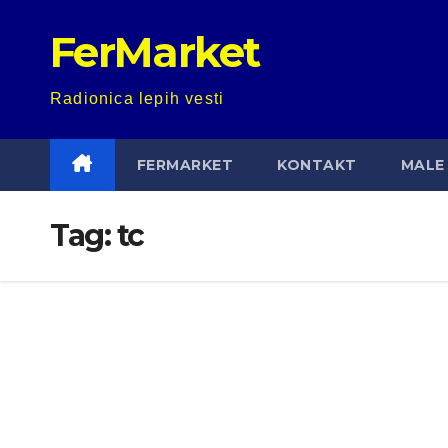
Skip
FerMarket
to
content
Radionica lepih vesti
FERMARKET
KONTAKT
MALE 
Tag:
tc