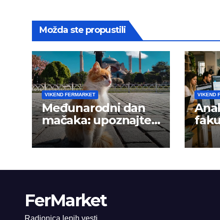
Možda ste propustili
VIKEND FERMARKET
VIKEND 
Međunarodni dan
Anal
mačaka: upoznajte
faku
istanbulske mace
trži
FerMarket
Radionica lepih vesti