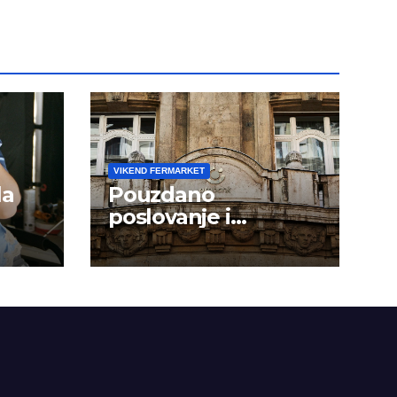
VIKEND FERMARKET
la
Pouzdano
poslovanje i
kontinuitet rasta
om
dini