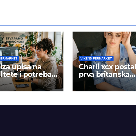
FERMARKET
VIKEND FERMARKET
iza upisa na
Charli xcx posta
ltete i potreba
prva britanska
šta rada
pevačica sa dva
albuma na prv
mestu u istoj
kalendarskoj go