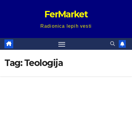
Skip
FerMarket
to
content
Radionica lepih vesti
Tag:
Teologija