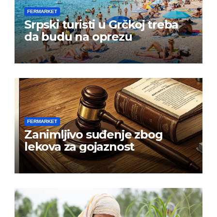
FERMARKET
Srpski turisti u Grčkoj treba
da budu na oprezu
FERMARKET
Zanimljivo suđenje zbog
lekova za gojaznost