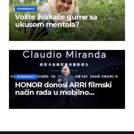
FERMARKET
Volite žvakaće gume sa
ukusom mentola?
FERMARKET
HONOR donosi ARRI filmski
način rada u mobilno
kreiranje sadržaja