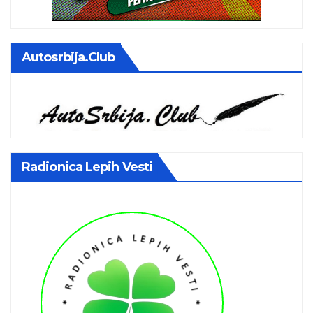
Autosrbija.club
Radionica Lepih Vesti